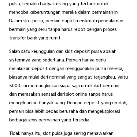
pulsa, semakin banyak orang yang tertarik untuk
mencoba keberuntungan mereka dalam permainan ini.
Dalam slot pulsa, pemain dapat menikmati pengalaman
bermain yang seru tanpa harus repot dengan proses
transfer bank yang rumit.
Salah satu keunggulan dari slot deposit pulsa adalah
sistemnya yang sederhana. Pemain hanya perlu
melakukan deposit dengan menggunakan pulsa mereka,
biasanya mulai dari nominal yang sangat terjangkau, yaitu
5000. Ini memungkinkan siapa saja untuk ikut bermain
dan merasakan sensasi dari slot online tanpa harus
mengeluarkan banyak uang. Dengan deposit yang rendah,
pemain bisa lebih bebas berusaha dan mengeksplorasi
berbagai jenis permainan yang tersedia.
Tidak hanya itu, slot pulsa juga sering menawarkan