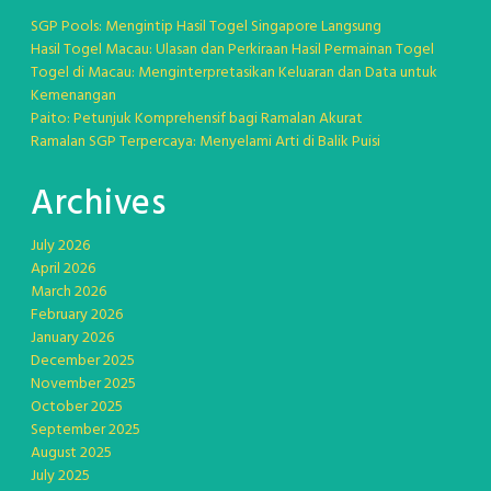
SGP Pools: Mengintip Hasil Togel Singapore Langsung
Hasil Togel Macau: Ulasan dan Perkiraan Hasil Permainan Togel
Togel di Macau: Menginterpretasikan Keluaran dan Data untuk
Kemenangan
Paito: Petunjuk Komprehensif bagi Ramalan Akurat
Ramalan SGP Terpercaya: Menyelami Arti di Balik Puisi
Archives
July 2026
April 2026
March 2026
February 2026
January 2026
December 2025
November 2025
October 2025
September 2025
August 2025
July 2025