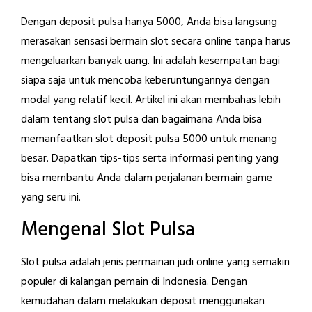
Dengan deposit pulsa hanya 5000, Anda bisa langsung
merasakan sensasi bermain slot secara online tanpa harus
mengeluarkan banyak uang. Ini adalah kesempatan bagi
siapa saja untuk mencoba keberuntungannya dengan
modal yang relatif kecil. Artikel ini akan membahas lebih
dalam tentang slot pulsa dan bagaimana Anda bisa
memanfaatkan slot deposit pulsa 5000 untuk menang
besar. Dapatkan tips-tips serta informasi penting yang
bisa membantu Anda dalam perjalanan bermain game
yang seru ini.
Mengenal Slot Pulsa
Slot pulsa adalah jenis permainan judi online yang semakin
populer di kalangan pemain di Indonesia. Dengan
kemudahan dalam melakukan deposit menggunakan