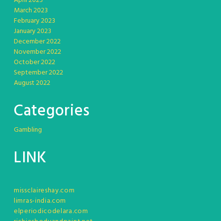
April 2023
March 2023
February 2023
January 2023
December 2022
November 2022
October 2022
September 2022
August 2022
Categories
Gambling
LINK
missclaireshay.com
limras-india.com
elperiodicodelara.com