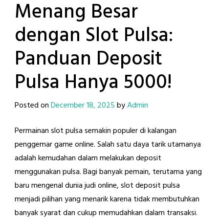
Menang Besar
dengan Slot Pulsa:
Panduan Deposit
Pulsa Hanya 5000!
Posted on
December 18, 2025
by
Admin
Permainan slot pulsa semakin populer di kalangan
penggemar game online. Salah satu daya tarik utamanya
adalah kemudahan dalam melakukan deposit
menggunakan pulsa. Bagi banyak pemain, terutama yang
baru mengenal dunia judi online, slot deposit pulsa
menjadi pilihan yang menarik karena tidak membutuhkan
banyak syarat dan cukup memudahkan dalam transaksi.