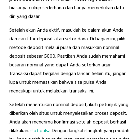
biasanya cukup sederhana dan hanya memerlukan data
diri yang dasar.
Setelah akun Anda aktif, masuklah ke dalam akun Anda
dan cari fitur deposit atau setor dana. Di bagian ini, pilih
metode deposit melalui pulsa dan masukkan nominal
deposit sebesar 5000. Pastikan Anda sudah memahami
besaran nominal yang dapat Anda setorkan agar
transaksi dapat berjalan dengan lancar. Selain itu, jangan
lupa untuk memastikan bahwa sisa pulsa Anda
mencukupi untuk melakukan transaksi ini.
Setelah menentukan nominal deposit, ikuti petunjuk yang
diberikan oleh situs untuk menyelesaikan proses deposit.
Anda akan menerima konfirmasi setelah deposit berhasil
dilakukan.
slot pulsa
Dengan langkah-langkah yang mudah