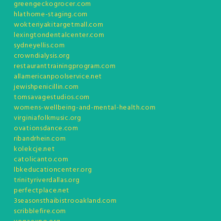
greengeckogrocer.com
hlathome-staging.com
wokteriyakitargetmall.com
lexingtondentalcenter.com
sydneyellis.com
crowndialysis.org
restauranttrainingprogram.com
allamericanpoolservice.net
jewishpenicillin.com
tomsavagestudios.com
womens-wellbeing-and-mental-health.com
virginiafolkmusic.org
ovationsdance.com
ribandrhein.com
kolekcje.net
catolicanto.com
lbkeducationcenter.org
trinityriverdallas.org
perfectplace.net
3seasonsthaibistrooakland.com
scribblefire.com