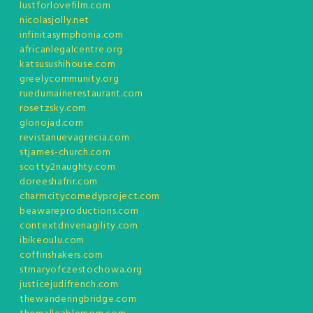
lustforlovefilm.com
nicolasjolly.net
infinitasymphonia.com
africanlegalcentre.org
katsusushihouse.com
greelycommunity.org
ruedumainerestaurant.com
rosetzsky.com
glonojad.com
revistanuevagrecia.com
stjames-church.com
scotty2naughty.com
doreeshafrir.com
charmcitycomedyproject.com
beawareproductions.com
contextdrivenagility.com
ibikeoulu.com
coffinshakers.com
stmaryofczestochowa.org
justicejudifrench.com
thewanderingbridge.com