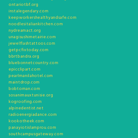
ontariotbf.org
instalegendary.com
keepworkershealthyandsafe.com
noodlesitaliankitchen.com
nydreamact.org
unagisushimetairie.com
jewelflashtattoos.com
getpcfixtoday.com
bbrtbandra.org
bluebonnetcountry.com
epicclipart.com
pearlmanilahotel.com
maintdrop.com
bobtoman.com
sosanimauxtunisie.org
kogroofing.com
alpinedentist.net
radioenergiadance.com
kookotheek.com
panayiotislamprou.com
southcampusgateway.com