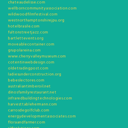
chateaudelisse.com
wellborncommunityassociation.com
wildwoodfilmfestival.com
westnorthamptonshirejpu.org
hotelbrasile.com
fultonstreetjazz.com
bartlettevents.org
moveablecontainer.com
grupolareina.com
www.cherryvalleymuseum.com
cotentinwebdesign.com
oldetradingpost.com
ladiesunderconstruction.org
bebeslectores.com
australiantimberoil.net
dinosfamilyrestaurant.net
infraredbuildingtechnologies.com
harvesttablehermann.com
carrosdegolfclub.com
energydevelopmentassociates.com
floraandfarmer.com