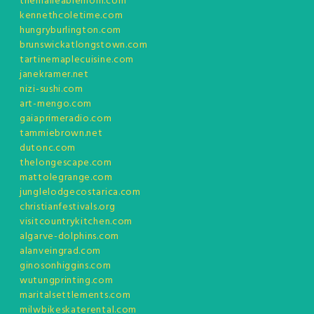
themalleablemom.com
kennethcoletime.com
hungryburlington.com
brunswickatlongstown.com
tartinemaplecuisine.com
janekramer.net
nizi-sushi.com
art-mengo.com
gaiaprimeradio.com
tammiebrown.net
dutonc.com
thelongescape.com
mattolegrange.com
junglelodgecostarica.com
christianfestivals.org
visitcountrykitchen.com
algarve-dolphins.com
alanveingrad.com
ginosonhiggins.com
wutungprinting.com
maritalsettlements.com
milwbikeskaterental.com