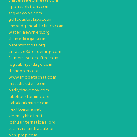
thayersselectmeats.com
aporiasolutions.com
segwaywpa.com
gulfcoastpalapas.com
thebridgehealthclinics.com
waterlinewriters.org
shameddogan.com
parentsoftots.org
creative3drenderings.com
farmerstradecoffee.com
logcabinyardage.com
davidboers.com
www.imobetachat.com
mattdickstein.com
badlydrawntoy.com
lakehoustonumc.com
habakkukmusic.com
nexttonone.net
serenityhbot.net
joshuainternational.org
susansnailandfacial.com
pen-prop.com