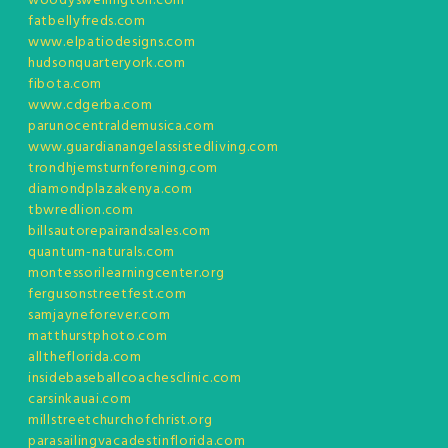
woodyswellington.com
fatbellyfreds.com
www.elpatiodesigns.com
hudsonquarteryork.com
fibota.com
www.cdgerba.com
parunocentraldemusica.com
www.guardianangelassistedliving.com
trondhjemsturnforening.com
diamondplazakenya.com
tbwredlion.com
billsautorepairandsales.com
quantum-naturals.com
montessorilearningcenter.org
fergusonstreetfest.com
samjayneforever.com
matthurstphoto.com
alltheflorida.com
insidebaseballcoachesclinic.com
carsinkauai.com
millstreetchurchofchrist.org
parasailingvacadestinflorida.com