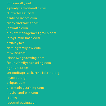
pride-realty.net
alphadynamicshealth.com
flutterbylash.com
hanlintearoom.com
funnyduckfarms.com
jenwaite.com
elevatemanagementgroup.com
leroyzimmerman.com
drfinley.net
flemingfamilylaw.com
rnrwine.com
lakeoswegorowing.com
fuquayfamilycounseling.com
agouveia.com
secondbaptistchurchofolathe.org
mymseo.org
chhpac.com
dharmadogtraining.com
motionaudiotx.com
rttl.me
rescomheating.com