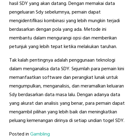
hasil SDY yang akan datang. Dengan memakai data
pengeluaran Sdy sebelumnya, pemain dapat
mengidentifikasi kombinasi yang lebih mungkin terjadi
berdasarkan dengan pola yang ada. Metode ini
membantu dalam mengurangi opsi dan memberikan
petunjuk yang lebih tepat ketika melakukan taruhan.
Tak kalah pentingnya adalah penggunaan teknologi
dalam menganalisa data SDY. Sejumlah para pemain kini
memanfaatkan software dan perangkat lunak untuk
mengumpulkan, menganalisis, dan meramalkan keluaran
Sdy berdasarkan data masa lalu. Dengan adanya data
yang akurat dan analisis yang benar, para pemain dapat
mengambil pilihan yang lebih baik dan meningkatkan
peluang kemenangan dirinya di setiap undian togel SDY.
Posted in
Gambling