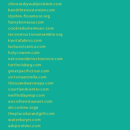
chinesedrywallproblem.com
bendthreesistersinn.com
stjohns-flossmoor.org
funnyboneusa.com
cookiedustermusic.com
reconstructionensemble.org
kavitafabrics.com
luchavolcanica.com
holycownm.com
nationwidetruckservice.com
turtleclubpg.com
greatpacifictour.com
victoriaestrella.com
thousandwavesspa.com
courtlandcenter.com
neilfindlaymsp.com
avicollisrestaurant.com
drcconline.org
v
theplacebarandgrill.com
waterburyrx.com
advpoolsinc.com