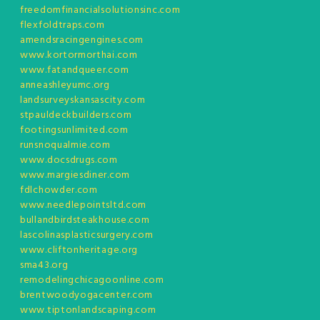
freedomfinancialsolutionsinc.com
flexfoldtraps.com
amendsracingengines.com
www.kortormorthai.com
www.fatandqueer.com
anneashleyumc.org
landsurveyskansascity.com
stpauldeckbuilders.com
footingsunlimited.com
runsnoqualmie.com
www.docsdrugs.com
www.margiesdiner.com
fdlchowder.com
www.needlepointsltd.com
bullandbirdsteakhouse.com
lascolinasplasticsurgery.com
www.cliftonheritage.org
sma43.org
remodelingchicagoonline.com
brentwoodyogacenter.com
www.tiptonlandscaping.com