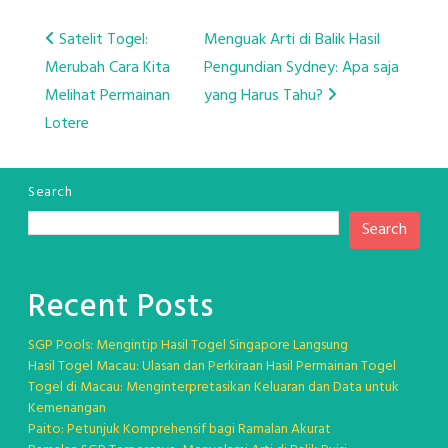
Post
Satelit Togel:
Menguak Arti di Balik Hasil
Merubah Cara Kita
Pengundian Sydney: Apa saja
navigation
Melihat Permainan
yang Harus Tahu?
Lotere
Search
Search
Recent Posts
SGP Pools: Mengintip Hasil Togel Singapore Langsung
Hasil Togel Macau: Ulasan dan Perkiraan Hasil Permainan Togel
Togel di Macau: Menginterpretasikan Keluaran dan Data untuk
Kemenangan
Paito: Petunjuk Komprehensif bagi Ramalan Akurat