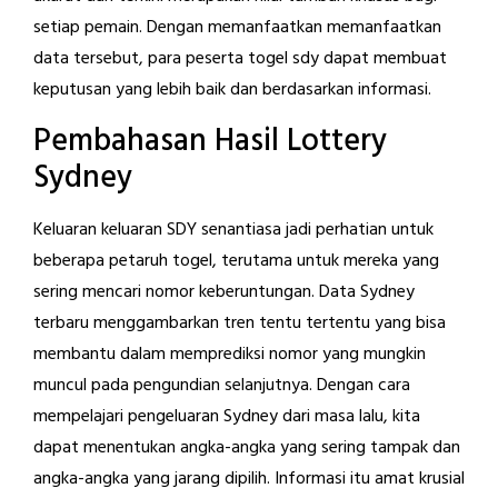
setiap pemain. Dengan memanfaatkan memanfaatkan
data tersebut, para peserta togel sdy dapat membuat
keputusan yang lebih baik dan berdasarkan informasi.
Pembahasan Hasil Lottery
Sydney
Keluaran keluaran SDY senantiasa jadi perhatian untuk
beberapa petaruh togel, terutama untuk mereka yang
sering mencari nomor keberuntungan. Data Sydney
terbaru menggambarkan tren tentu tertentu yang bisa
membantu dalam memprediksi nomor yang mungkin
muncul pada pengundian selanjutnya. Dengan cara
mempelajari pengeluaran Sydney dari masa lalu, kita
dapat menentukan angka-angka yang sering tampak dan
angka-angka yang jarang dipilih. Informasi itu amat krusial