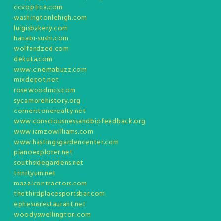
ccvoptica.com
washingtonlehigh.com
luigisbakery.com
hanabi-sushi.com
wolfandzed.com
dekuta.com
www.cinemabuzz.com
mixdepot.net
rosewoodmcs.com
sycamorehistory.org
cornerstonerealty.net
www.consciousnessandbiofeedback.org
www.iamzowilliams.com
www.hastingsgardencenter.com
pianoexplorer.net
southsidegardens.net
trinityum.net
mazzicontractors.com
thethirdplacesportsbar.com
ephesusrestaurant.net
woodyswellington.com