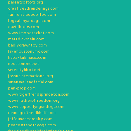
parentsoftots.org
creative3drenderings.com
farmerstradecoffee.com
logcabinyardage.com
davidboers.com
www.imobetachat.com
mattdickstein.com
badlydrawntoy.com
lakehoustonumc.com
habakkukmusic.com
nexttonone.net
serenityhbot.net
joshuainternational.org
susansnailandfacial.com
pen-prop.com
www.tigertrendsprinceton.com
www.fathers4freedom.org
www.topperlyngundogs.com
runningoftheelkhalf.com
jeffdunaheerealty.com
peacestrengthyoga.com