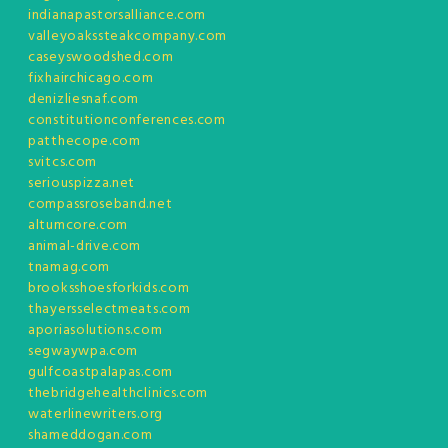
indianapastorsalliance.com
valleyoakssteakcompany.com
caseyswoodshed.com
fixhairchicago.com
denizliesnaf.com
constitutionconferences.com
patthecope.com
svitcs.com
seriouspizza.net
compassroseband.net
altumcore.com
animal-drive.com
tnamag.com
brooksshoesforkids.com
thayersselectmeats.com
aporiasolutions.com
segwaywpa.com
gulfcoastpalapas.com
thebridgehealthclinics.com
waterlinewriters.org
shameddogan.com