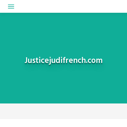
Skip
to
content
Justicejudifrench.com