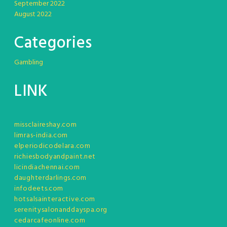
September 2022
August 2022
Categories
Gambling
LINK
missclaireshay.com
limras-india.com
elperiodicodelara.com
richiesbodyandpaint.net
licindiachennai.com
daughterdarlings.com
infodeets.com
hotsalsainteractive.com
serenitysalonanddayspa.org
cedarcafeonline.com