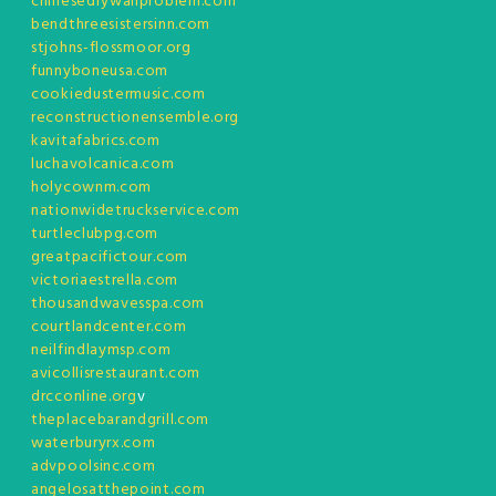
chinesedrywallproblem.com
bendthreesistersinn.com
stjohns-flossmoor.org
funnyboneusa.com
cookiedustermusic.com
reconstructionensemble.org
kavitafabrics.com
luchavolcanica.com
holycownm.com
nationwidetruckservice.com
turtleclubpg.com
greatpacifictour.com
victoriaestrella.com
thousandwavesspa.com
courtlandcenter.com
neilfindlaymsp.com
avicollisrestaurant.com
drcconline.org
v
theplacebarandgrill.com
waterburyrx.com
advpoolsinc.com
angelosatthepoint.com