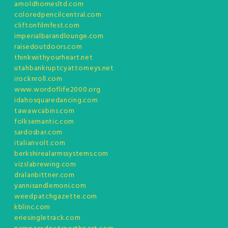
arnoldhomesltd.com
coloredpencilcentral.com
cliftonfilmfest.com
imperialbarandlounge.com
raisedoutdoors.com
thinkwithyourheart.net
utahbankruptcyattorneys.net
irocknroll.com
www.wordoflife2000.org
idahosquaredancing.com
tawawcabins.com
folksemantic.com
sardosbar.com
italianvolt.com
berkshirealarmssystems.com
vizslabrewing.com
dralanbittner.com
yannisandlemoni.com
weedpatchgazette.com
kblinc.com
eriesingletrack.com