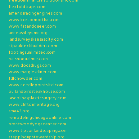
freedomfinancialsolutionsinc.com
flexfoldtraps.com
amendsracingengines.com
www.kortormorthai.com
www.fatandqueer.com
anneashleyumc.org
landsurveyskansascity.com
stpauldeckbuilders.com
footingsunlimited.com
runsnoqualmie.com
www.docsdrugs.com
www.margiesdiner.com
fdlchowder.com
www.needlepointsltd.com
bullandbirdsteakhouse.com
lascolinasplasticsurgery.com
www.cliftonheritage.org
sma43.org
remodelingchicagoonline.com
brentwoodyogacenter.com
www.tiptonlandscaping.com
steppingupstewardship.org